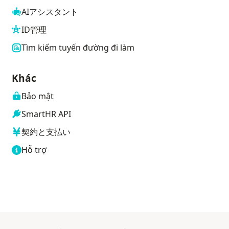
AIアシスタント
ID管理
Tìm kiếm tuyến đường đi làm
Khác
Bảo mật
SmartHR API
契約と支払い
Hỗ trợ
 mới
Mở trong tab mới
Mở trong tab mới
Mở trong tab mới