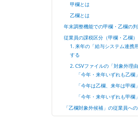
甲欄とは
乙欄とは
年末調整機能での甲欄・乙欄の判
従業員の課税区分（甲欄・乙欄）
1. 来年の「給与システム連携
する
2. CSVファイルの「対象外
「今年・来年いずれも乙欄
「今年は乙欄、来年は甲欄
「今年・来年いずれも甲欄
「乙欄対象外候補」の従業員への