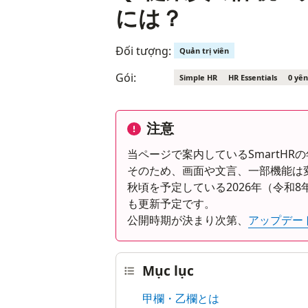
には？
Đối tượng:
Quản trị viên
Gói:
Simple HR
HR Essentials
0 yên
注意
当ページで案内しているSmartH
そのため、画面や文言、一部機能は
秋頃を予定している2026年（令和
も更新予定です。
公開時期が決まり次第、
アップデー
Mục lục
甲欄・乙欄とは