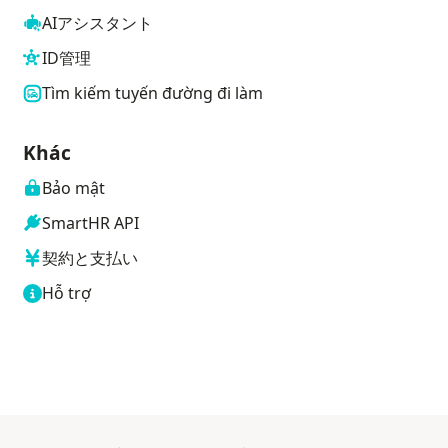
AIアシスタント
ID管理
Tìm kiếm tuyến đường đi làm
Khác
Bảo mật
SmartHR API
契約と支払い
Hỗ trợ
 mới
Mở trong tab mới
Mở trong tab mới
Mở trong tab mới