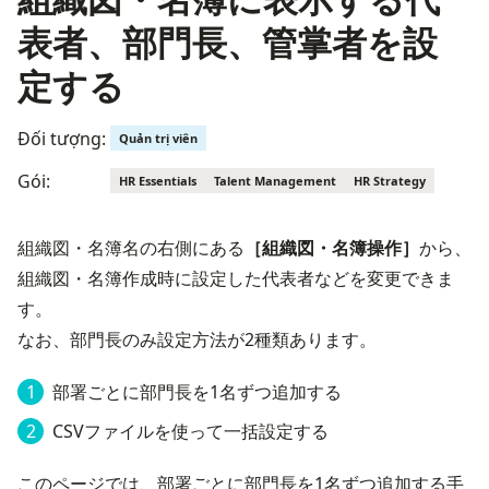
表者、部門長、管掌者を設
定する
Đối tượng:
Quản trị viên
Gói:
HR Essentials
Talent Management
HR Strategy
組織図・名簿名の右側にある
［組織図・名簿操作］
から、
組織図・名簿作成時に設定した代表者などを変更できま
す。
なお、部門長のみ設定方法が2種類あります。
部署ごとに部門長を1名ずつ追加する
CSVファイルを使って一括設定する
このページでは、部署ごとに部門長を1名ずつ追加する手