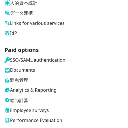
人的資本統計
データ連携
Links for various services
IdP
Paid options
SSO/SAML authentication
Documents
勤怠管理
Analytics & Reporting
給与計算
Employee surveys
Performance Evaluation