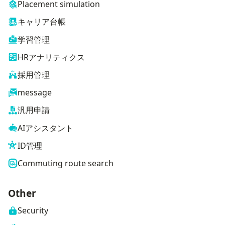
Placement simulation
キャリア台帳
学習管理
HRアナリティクス
採用管理
message
汎用申請
AIアシスタント
ID管理
Commuting route search
Other
Security