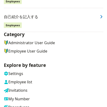
Employees
自己紹介を記入する
Employees
Category
ナビゲーションメニュー
Administrator User Guide
Employee User Guide
Explore by feature
Settings
Employee list
Invitations
My Number