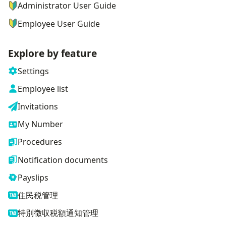
Administrator User Guide
Employee User Guide
Explore by feature
Settings
Employee list
Invitations
My Number
Procedures
Notification documents
Payslips
住民税管理
特別徴収税額通知管理