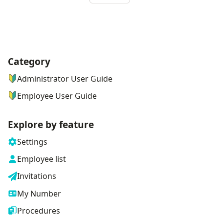
Category
ナビゲーションメニュー
Administrator User Guide
Employee User Guide
Explore by feature
Settings
Employee list
Invitations
My Number
Procedures