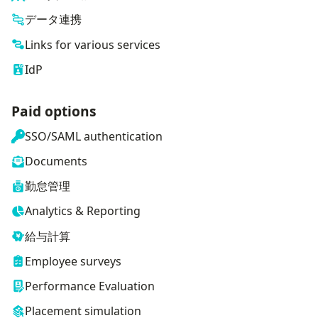
データ連携
Links for various services
IdP
Paid options
SSO/SAML authentication
Documents
勤怠管理
Analytics & Reporting
給与計算
Employee surveys
Performance Evaluation
Placement simulation