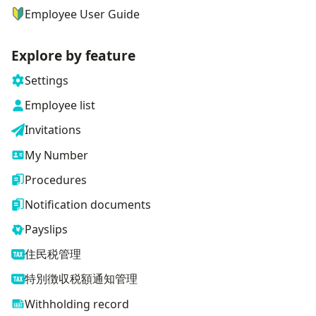
Employee User Guide
Explore by feature
Settings
Employee list
Invitations
My Number
Procedures
Notification documents
Payslips
住民税管理
特別徴収税額通知管理
Withholding record