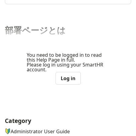
部署ページとは
You need to be logged in to read
this Help Page in full.
Please log in using your SmartHR
account.
Log in
Category
ナビゲーションメニュー
Administrator User Guide