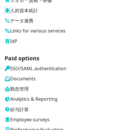
スキル・資格・研修
人的資本統計
データ連携
Links for various services
IdP
Paid options
SSO/SAML authentication
Documents
勤怠管理
Analytics & Reporting
給与計算
Employee surveys
Performance Evaluation