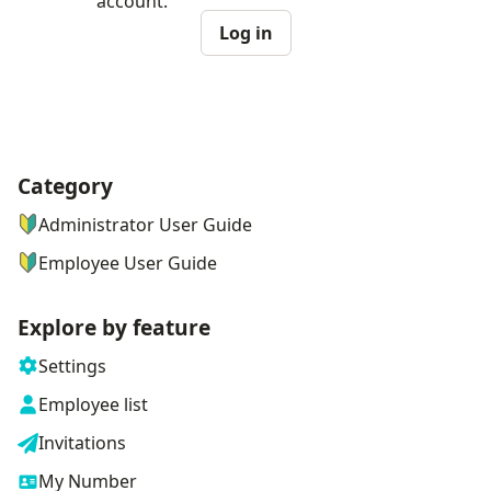
account.
Log in
Category
ナビゲーションメニュー
Administrator User Guide
Employee User Guide
Explore by feature
Settings
Employee list
Invitations
My Number