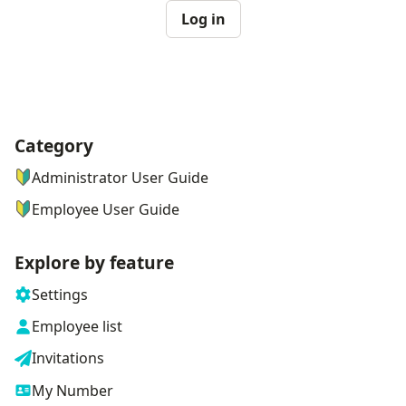
Log in
Category
ナビゲーションメニュー
Administrator User Guide
Employee User Guide
Explore by feature
Settings
Employee list
Invitations
My Number