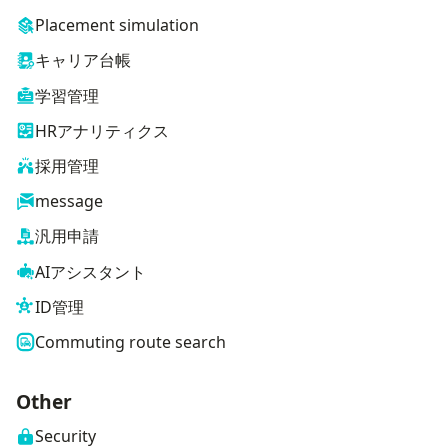
Placement simulation
キャリア台帳
学習管理
HRアナリティクス
採用管理
message
汎用申請
AIアシスタント
ID管理
Commuting route search
Other
Security