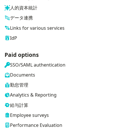
人的資本統計
データ連携
Links for various services
IdP
Paid options
SSO/SAML authentication
Documents
勤怠管理
Analytics & Reporting
給与計算
Employee surveys
Performance Evaluation