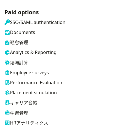
Paid options
SSO/SAML authentication
Documents
勤怠管理
Analytics & Reporting
給与計算
Employee surveys
Performance Evaluation
Placement simulation
キャリア台帳
学習管理
HRアナリティクス