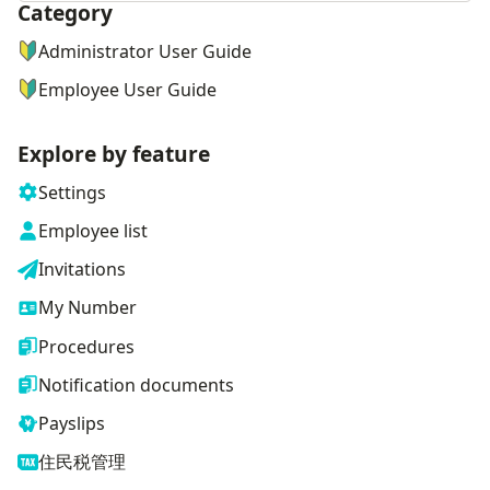
Category
ナビゲーションメニュー
Administrator User Guide
Employee User Guide
Explore by feature
Settings
Employee list
Invitations
My Number
Procedures
Notification documents
Payslips
住民税管理