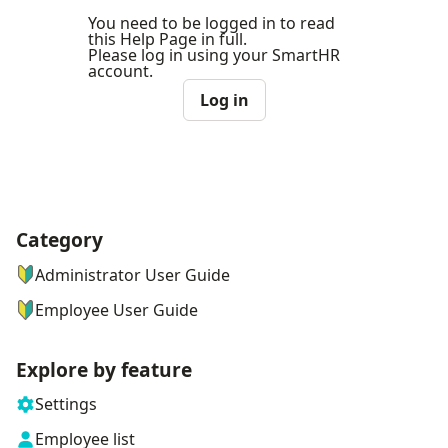
You need to be logged in to read
this Help Page in full.
Please log in using your SmartHR
account.
Log in
Category
ナビゲーションメニュー
Administrator User Guide
Employee User Guide
Explore by feature
Settings
Employee list