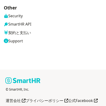
Other
Security
SmartHR API
契約と支払い
Support
© SmartHR, Inc.
Open in another tab
Open in another tab
Open i
運営会社
プライバシーポリシー
公式Facebook