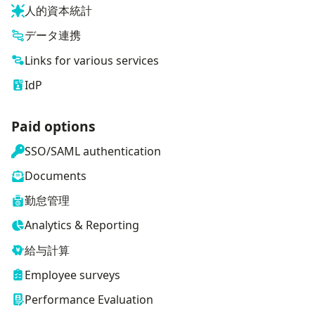
人的資本統計
データ連携
Links for various services
IdP
Paid options
SSO/SAML authentication
Documents
勤怠管理
Analytics & Reporting
給与計算
Employee surveys
Performance Evaluation