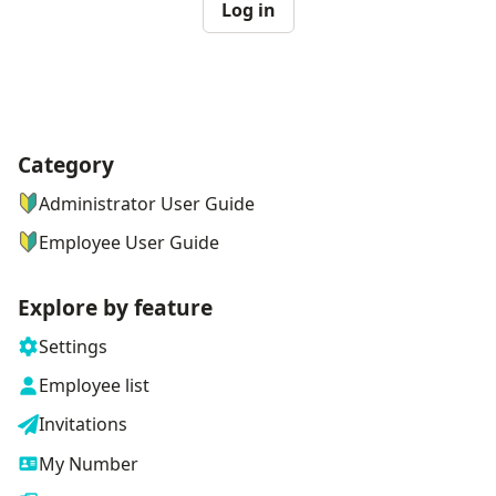
Log in
Category
ナビゲーションメニュー
Administrator User Guide
Employee User Guide
Explore by feature
Settings
Employee list
Invitations
My Number