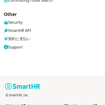
Commuting route search
Other
Security
SmartHR API
契約と支払い
Support
© SmartHR, Inc.
Open in another tab
Open in another tab
Open i