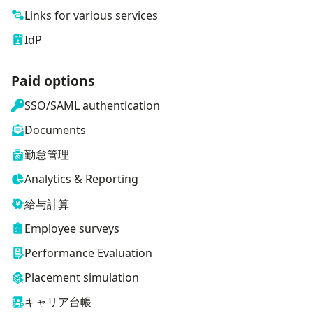
Links for various services
IdP
Paid options
SSO/SAML authentication
Documents
勤怠管理
Analytics & Reporting
給与計算
Employee surveys
Performance Evaluation
Placement simulation
キャリア台帳