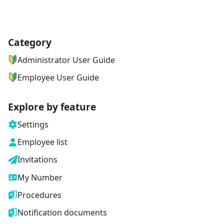
Category
ナビゲーションメニュー
Administrator User Guide
Employee User Guide
Explore by feature
Settings
Employee list
Invitations
My Number
Procedures
Notification documents