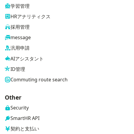
学習管理
HRアナリティクス
採用管理
message
汎用申請
AIアシスタント
ID管理
Commuting route search
Other
Security
SmartHR API
契約と支払い