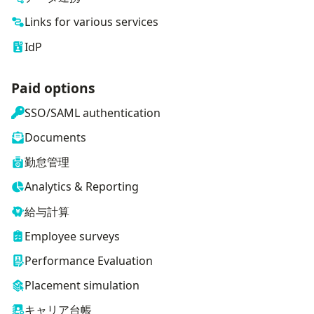
Links for various services
IdP
Paid options
SSO/SAML authentication
Documents
勤怠管理
Analytics & Reporting
給与計算
Employee surveys
Performance Evaluation
Placement simulation
キャリア台帳