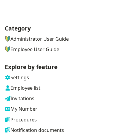
Category
ナビゲーションメニュー
Administrator User Guide
Employee User Guide
Explore by feature
Settings
Employee list
Invitations
My Number
Procedures
Notification documents