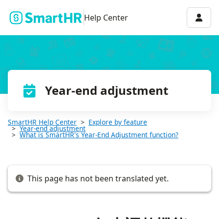
SmartHRの年末調整機能で電子化できる書類
Accou
Help Center
Year-end adjustment
SmartHR Help Center
Explore by feature
Year-end adjustment
What is SmartHR's Year-End Adjustment function?
This page has not been translated yet.