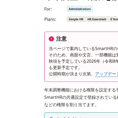
For:
Administrators
Plans:
Simple HR
HR Essentials
0 Yen
注意
当ページで案内しているSmartH
そのため、画面や文言、一部機能は
秋頃を予定している2026年（令和
も更新予定です。
公開時期が決まり次第、
アップデー
年末調整機能における権限を設定する手
SmartHRの共通設定で登録されて
などの権限を割り当てます。