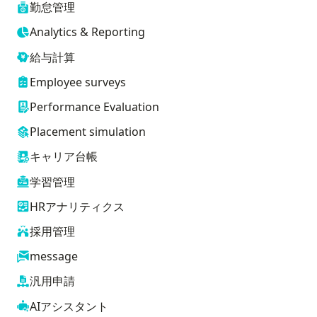
勤怠管理
Analytics & Reporting
給与計算
Employee surveys
Performance Evaluation
Placement simulation
キャリア台帳
学習管理
HRアナリティクス
採用管理
message
汎用申請
AIアシスタント