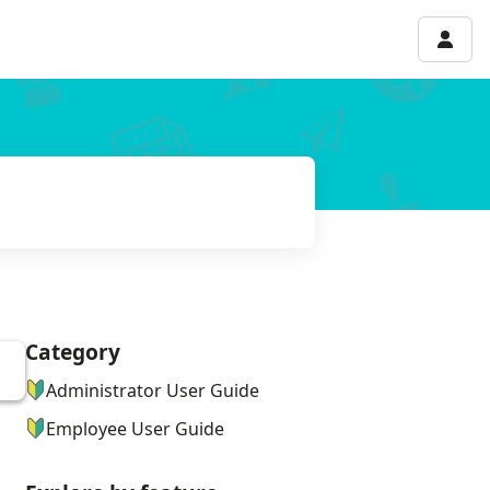
Accou
Category
ナビゲーションメニュー
Administrator User Guide
Employee User Guide