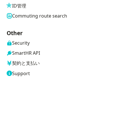
ID管理
Commuting route search
Other
Security
SmartHR API
契約と支払い
Support