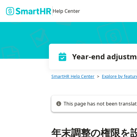
年末調整の権限を設定する
Help Center
Year-end adjust
SmartHR Help Center
Explore by featur
This page has not been translat
年末調整の権限を