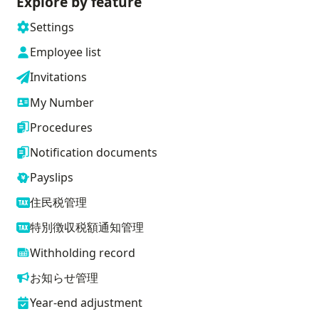
Explore by feature
Settings
Employee list
Invitations
My Number
Procedures
Notification documents
Payslips
住民税管理
特別徴収税額通知管理
Withholding record
お知らせ管理
Year-end adjustment