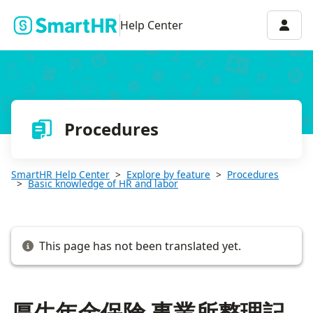
厚生年金保険 事業所整理記号とは
Accou
Help Center
Procedures
SmartHR Help Center
Explore by feature
Procedures
Basic knowledge of HR and labor
This page has not been translated yet.
厚生年金保険 事業所整理記