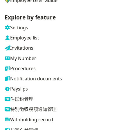
Employee User Guide
Explore by feature
Settings
Employee list
Invitations
My Number
Procedures
Notification documents
Payslips
住民税管理
特別徴収税額通知管理
Withholding record
お知らせ管理