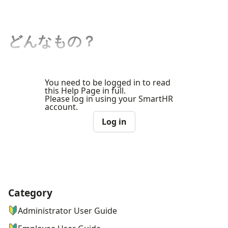
どんなもの？
You need to be logged in to read
this Help Page in full.
Please log in using your SmartHR
account.
Log in
Category
ナビゲーションメニュー
Administrator User Guide