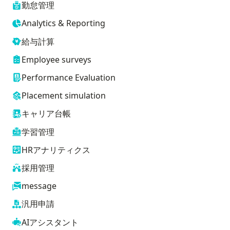
勤怠管理
Analytics & Reporting
給与計算
Employee surveys
Performance Evaluation
Placement simulation
キャリア台帳
学習管理
HRアナリティクス
採用管理
message
汎用申請
AIアシスタント