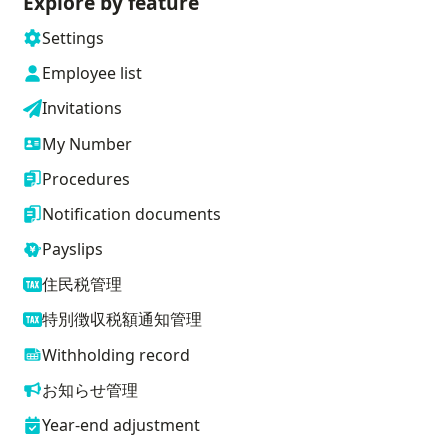
Explore by feature
Settings
Employee list
Invitations
My Number
Procedures
Notification documents
Payslips
住民税管理
特別徴収税額通知管理
Withholding record
お知らせ管理
Year-end adjustment