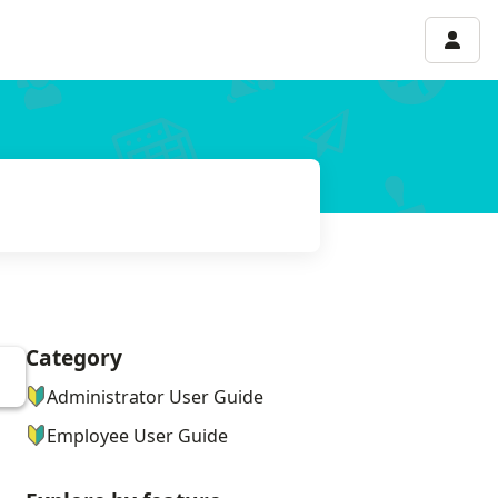
Accou
Category
ナビゲーションメニュー
Administrator User Guide
Employee User Guide