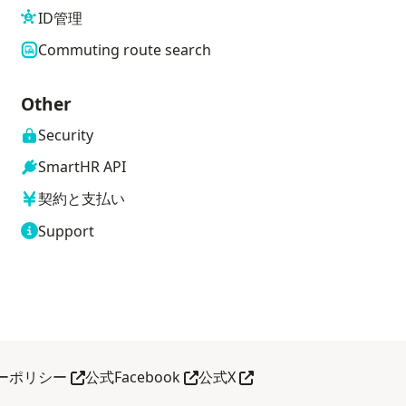
ID管理
Commuting route search
Other
Security
SmartHR API
契約と支払い
Support
her tab
Open in another tab
Open in another tab
Open in another tab
ーポリシー
公式Facebook
公式X