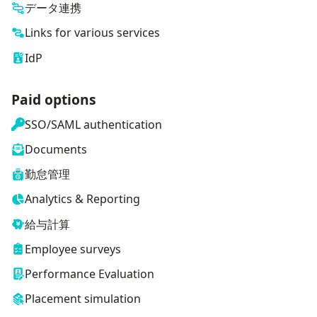
データ連携
Links for various services
IdP
Paid options
SSO/SAML authentication
Documents
勤怠管理
Analytics & Reporting
給与計算
Employee surveys
Performance Evaluation
Placement simulation