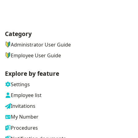
Category
ナビゲーションメニュー
Administrator User Guide
Employee User Guide
Explore by feature
Settings
Employee list
Invitations
My Number
Procedures