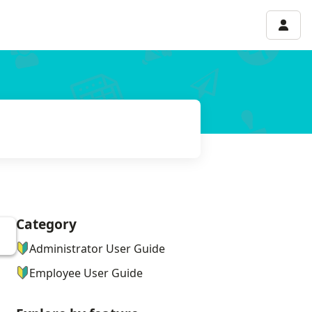
Accou
Category
ナビゲーションメニュー
Administrator User Guide
Employee User Guide