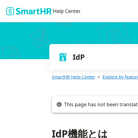
IdP機能とは
Help Center
IdP
SmartHR Help Center
Explore by featur
This page has not been translat
IdP機能とは