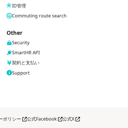
ID管理
Commuting route search
Other
Security
SmartHR API
契約と支払い
Support
her tab
Open in another tab
Open in another tab
Open in another tab
ーポリシー
公式Facebook
公式X