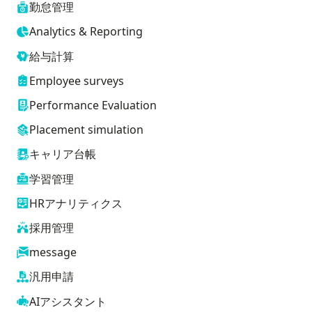
勤怠管理
Analytics & Reporting
給与計算
Employee surveys
Performance Evaluation
Placement simulation
キャリア台帳
学習管理
HRアナリティクス
採用管理
message
汎用申請
AIアシスタント