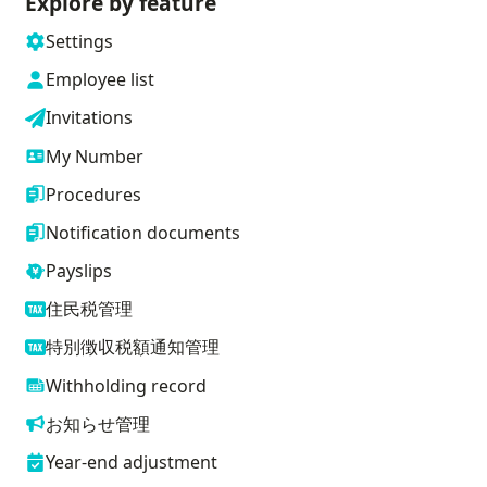
Explore by feature
Settings
Employee list
Invitations
My Number
Procedures
Notification documents
Payslips
住民税管理
特別徴収税額通知管理
Withholding record
お知らせ管理
Year-end adjustment