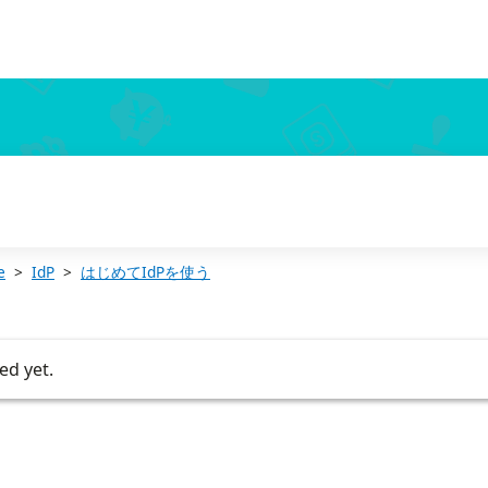
e
IdP
はじめてIdPを使う
ed yet.