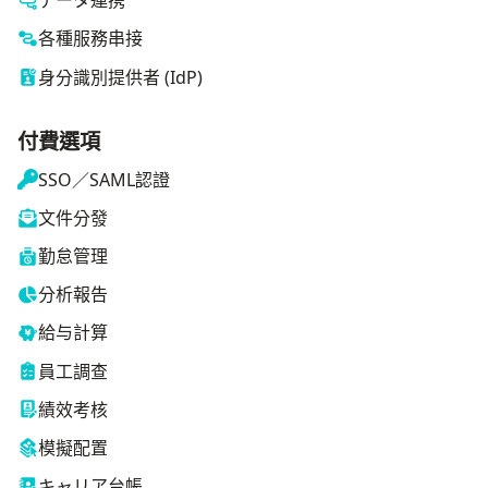
データ連携
各種服務串接
身分識別提供者 (IdP)
付費選項
SSO／SAML認證
文件分發
勤怠管理
分析報告
給与計算
員工調查
績效考核
模擬配置
キャリア台帳