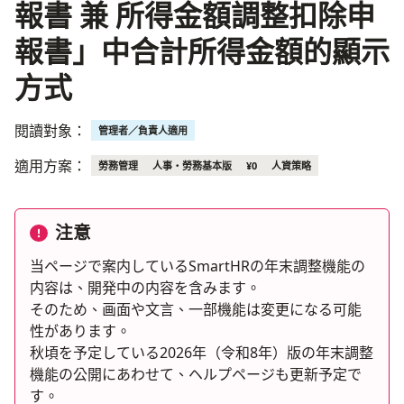
報書 兼 所得金額調整扣除申
報書」中合計所得金額的顯示
方式
閱讀對象：
管理者／負責人適用
適用方案：
勞務管理
人事・勞務基本版
¥0
人資策略
注意
当ページで案内しているSmartHRの年末調整機能の
内容は、開発中の内容を含みます。
そのため、画面や文言、一部機能は変更になる可能
性があります。
秋頃を予定している2026年（令和8年）版の年末調整
機能の公開にあわせて、ヘルプページも更新予定で
す。