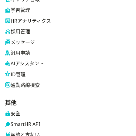
学習管理
HRアナリティクス
採用管理
メッセージ
汎用申請
AIアシスタント
ID管理
通勤路線檢索
其他
安全
SmartHR API
契約と支払い