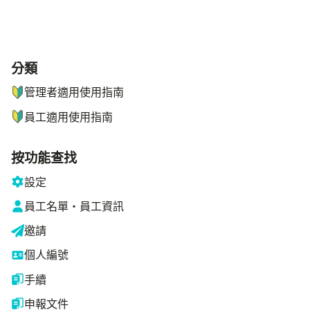
分類
ナビゲーションメニュー
管理者適用使用指南
員工適用使用指南
按功能查找
設定
員工名單・員工資訊
邀請
個人編號
手續
申報文件