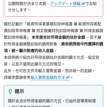
公開時期が決まり次第、
アップデート情報
でお知
らせします。
關於記載於「薪資所得者基礎扣除申報書 兼 薪資所得者配
偶扣除等申報書 兼 特定親屬特別扣除申報書 兼 所得金額調
整扣除申報書」 
本年度合計所得金額的估計金額
 ，若不屬
於所得金額調整扣除的適用對象，
將依照問卷中所選擇的選
項，統一顯示對應的收入金額
。
本說明將介紹合計所得金額估計金額的顯示方式、設定背
景，以及不適用此顯示方式的情況。
此外，也可在文件中輸入實際金額，而非統一的金額。

詳細步驟請參考
輸入實際金額的方法
。
提示
關於此合計所得金額的顯示方式，已由外部專業稅理