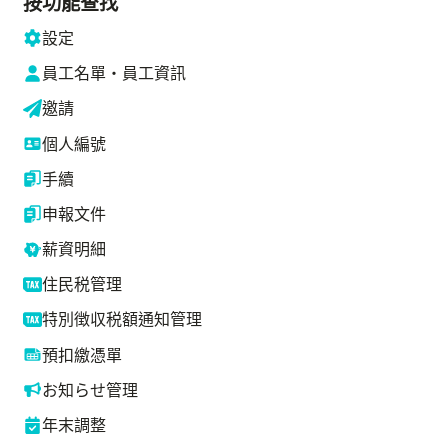
按功能查找
設定
員工名單・員工資訊
邀請
個人編號
手續
申報文件
薪資明細
住民税管理
特別徴収税額通知管理
預扣繳憑單
お知らせ管理
年末調整