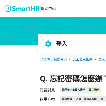
Q. 忘記密碼怎麼辦？
幫助中心
登入
SmartHR幫助中心
員工使用指南
登入
Q. 忘記密碼怎麼辦
閱讀對象：
管理者／負責人適用
員工適用
適用方案：
勞務管理
人事・勞務基本版
¥0