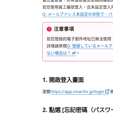
當您重置後，附有重新設定密碼用連結
Q. メールアドレス未設定の状態で、
注意事項
若您登錄的電子郵件地址已無法使用
詳情請參閱
Q. 登録しているメー
ない場合は？
。
1. 開啟登入畫面
另
瀏覽
https://app.smarthr.jp/login
 
2. 點選 [忘記密碼（パス