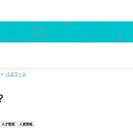
パスワード
？
人才管理
人資策略