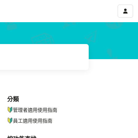
帳號選
分類
ナビゲーションメニュー
管理者適用使用指南
員工適用使用指南