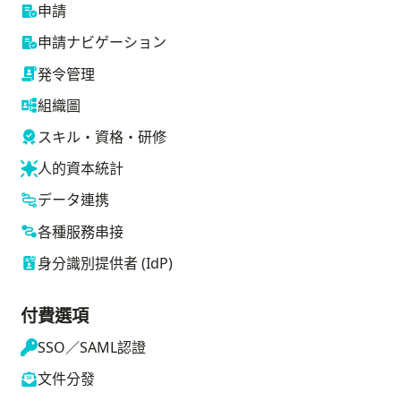
申請
申請ナビゲーション
発令管理
組織圖
スキル・資格・研修
人的資本統計
データ連携
各種服務串接
身分識別提供者 (IdP)
付費選項
SSO／SAML認證
文件分發