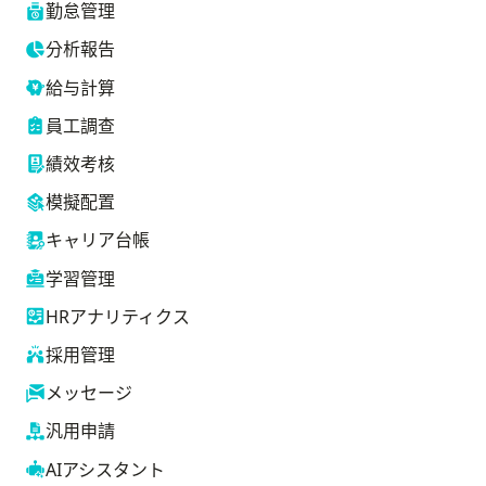
勤怠管理
分析報告
像を表示する
給与計算
員工調查
績效考核
模擬配置
キャリア台帳
学習管理
HRアナリティクス
採用管理
メッセージ
汎用申請
AIアシスタント