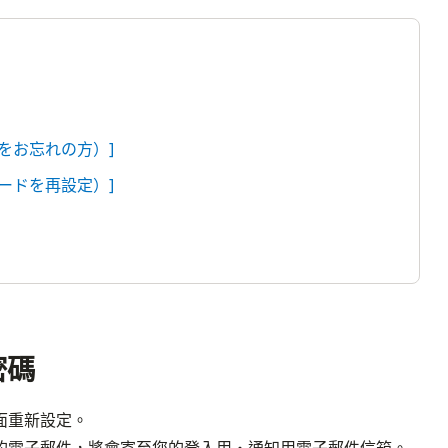
ドをお忘れの方）]
ワードを再設定）]
密碼
面重新設定。