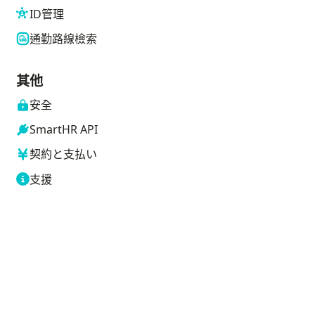
ID管理
通勤路線檢索
其他
安全
SmartHR API
契約と支払い
支援