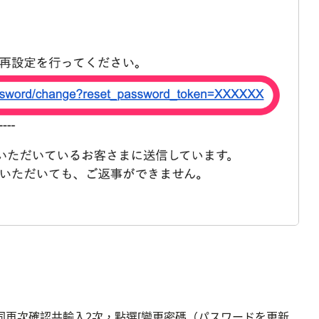
同再次確認共輸入2次，點選[變更密碼（パスワードを更新