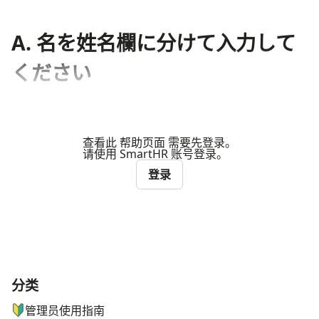
A. 名を姓名欄に分けて入力して
ください
查看此 帮助页面 需要先登录。
请使用 SmartHR 账号登录。
登录
分类
ナビゲーションメニュー
管理员使用指南