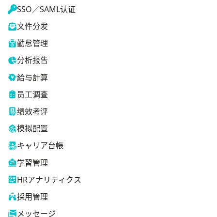
SSO／SAML认证
文件分发
勤怠管理
分析报告
給与計算
员工调查
绩效考评
模拟配置
キャリア台帳
学習管理
HRアナリティクス
採用管理
メッセージ