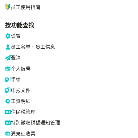
员工使用指南
按功能查找
设置
员工名单・员工信息
邀请
个人编号
手续
申报文件
工资明细
住民税管理
特別徴収税額通知管理
源泉征收票