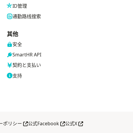
ID管理
通勤路线搜索
其他
安全
SmartHR API
契約と支払い
支持
打开
在新标签页中打开
在新标签页中打开
在新标签页中打开
ーポリシー
公式Facebook
公式X