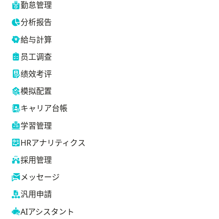
勤怠管理
分析报告
給与計算
员工调查
绩效考评
模拟配置
キャリア台帳
学習管理
HRアナリティクス
採用管理
メッセージ
汎用申請
AIアシスタント