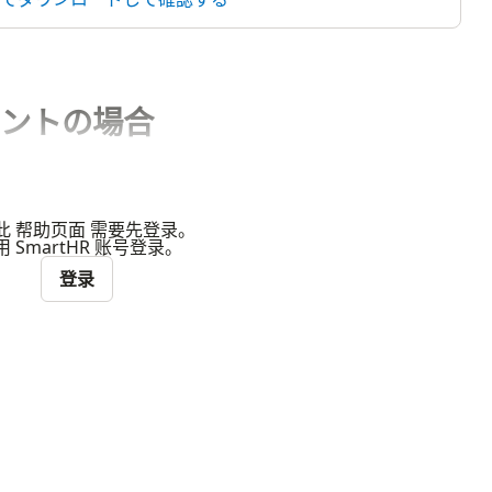
ントの場合
此 帮助页面 需要先登录。
 SmartHR 账号登录。
登录