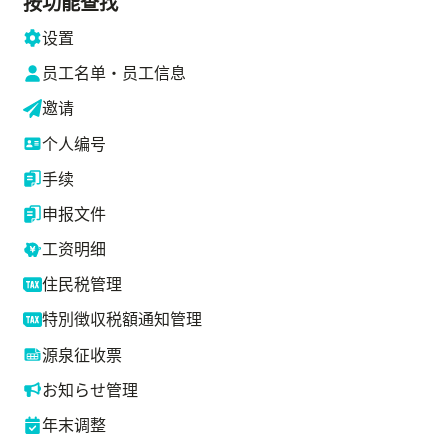
按功能查找
设置
员工名单・员工信息
邀请
个人编号
手续
申报文件
工资明细
住民税管理
特別徴収税額通知管理
源泉征收票
お知らせ管理
年末调整