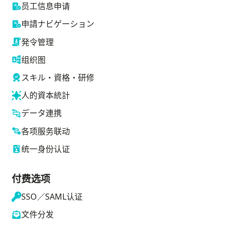
员工信息申请
申請ナビゲーション
発令管理
组织图
スキル・資格・研修
人的資本統計
データ連携
各项服务联动
统一身份认证
付费选项
SSO／SAML认证
文件分发