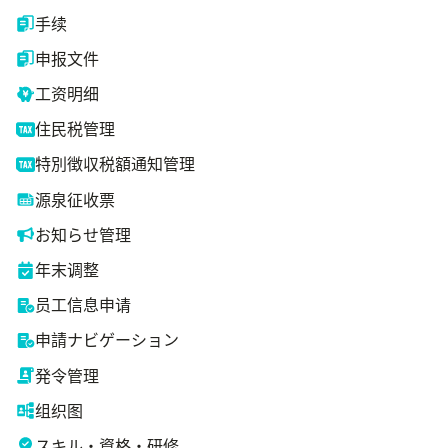
手续
申报文件
工资明细
住民税管理
特別徴収税額通知管理
源泉征收票
お知らせ管理
年末调整
员工信息申请
申請ナビゲーション
発令管理
组织图
スキル・資格・研修