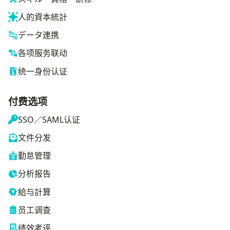
人的資本統計
データ連携
各项服务联动
统一身份认证
付费选项
SSO／SAML认证
文件分发
勤怠管理
分析报告
給与計算
员工调查
绩效考评