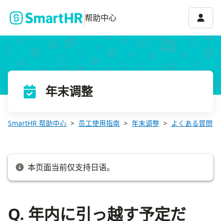
Q. 年内に引っ越す予定だが、年末調整の締切までに新しい住所が
账号菜
帮助中心
年末调整
SmartHR 帮助中心
员工使用指南
年末调整
よくある質問
本页面当前仅支持日语。
Q. 年内に引っ越す予定だ