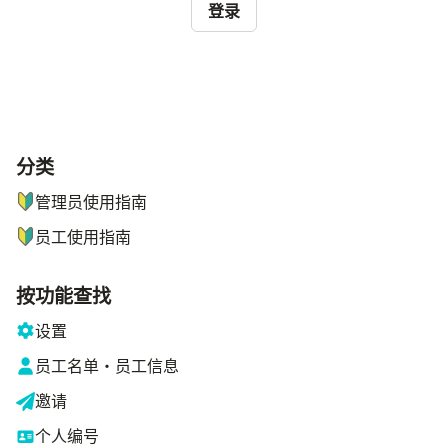
登录
分类
ナビゲーションメニュー
管理员使用指南
员工使用指南
按功能查找
设置
员工名单・员工信息
邀请
个人编号