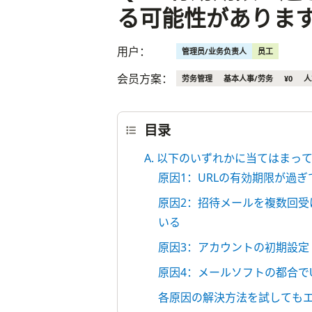
る可能性がありま
用户：
管理员/业务负责人
员工
会员方案：
劳务管理
基本人事/劳务
¥0
人
目录
A. 以下のいずれかに当てはま
原因1：URLの有効期限が過ぎ
原因2：招待メールを複数回受
いる
原因3：アカウントの初期設定
原因4：メールソフトの都合で
各原因の解決方法を試しても