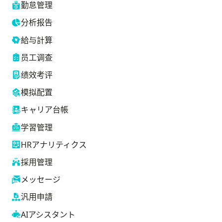
勤怠管理
分析报告
給与計算
员工调查
绩效考评
模拟配置
キャリア台帳
学習管理
HRアナリティクス
採用管理
メッセージ
汎用申請
AIアシスタント