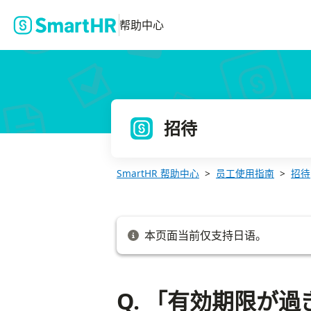
Q. 「有効期限が過ぎたメールをご覧になっている可能性がありま
帮助中心
招待
SmartHR 帮助中心
员工使用指南
招待
本页面当前仅支持日语。
Q. 「有効期限が