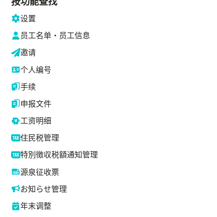
按功能查找
设置
员工名单・员工信息
邀请
个人编号
手续
申报文件
工资明细
住民税管理
特別徴収税額通知管理
源泉征收票
お知らせ管理
年末调整