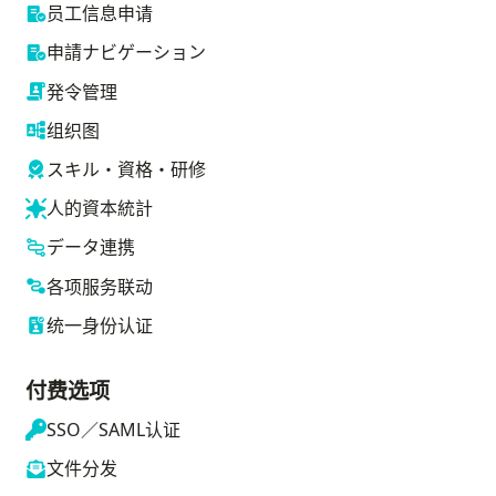
员工信息申请
申請ナビゲーション
発令管理
组织图
スキル・資格・研修
人的資本統計
データ連携
各项服务联动
统一身份认证
付费选项
SSO／SAML认证
文件分发