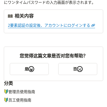
にワンタイムパスワードの入力画面が表示されます。
相关内容
2要素認証の設定後、アカウントにログインする
您觉得这篇文章是否对您有帮助？
是
否
分类
ナビゲーションメニュー
管理员使用指南
员工使用指南