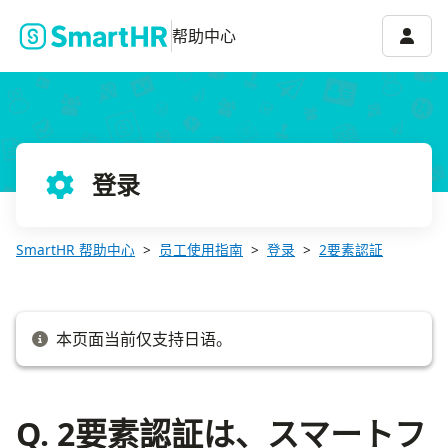
Q. 2要素認証は、スマートフォン向けアプリに対しても有効ですか
账号菜
帮助中心
登录
SmartHR 帮助中心
员工使用指南
登录
2要素認証
本页面当前仅支持日语。
Q. 2要素認証は、スマートフ