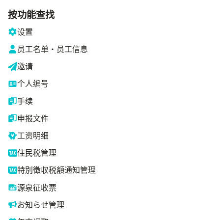
按功能查找
设置
员工名单・员工信息
邀请
个人编号
手续
申报文件
工资明细
住民税管理
特別徴収税額通知管理
源泉征收票
お知らせ管理