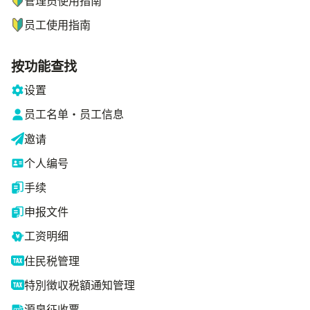
管理员使用指南
员工使用指南
按功能查找
设置
员工名单・员工信息
邀请
个人编号
手续
申报文件
工资明细
住民税管理
特別徴収税額通知管理
源泉征收票