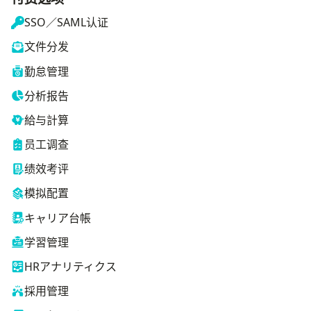
SSO／SAML认证
文件分发
勤怠管理
分析报告
給与計算
员工调查
绩效考评
模拟配置
キャリア台帳
学習管理
HRアナリティクス
採用管理