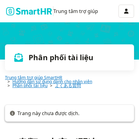
Q. 書類の内容が間違っている場合は？
Menu 
Trung tâm trợ giúp
Phân phối tài liệu
Trung tâm trợ giúp SmartHR
Hướng dẫn sử dụng dành cho nhân viên
Phân phối tài liệu
よくある質問
Trang này chưa được dịch.