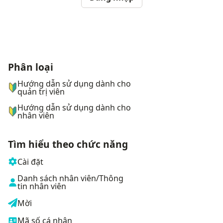
Phân loại
ナビゲーションメニュー
Hướng dẫn sử dụng dành cho
quản trị viên
Hướng dẫn sử dụng dành cho
nhân viên
Tìm hiểu theo chức năng
Cài đặt
Danh sách nhân viên/Thông
tin nhân viên
Mời
Mã số cá nhân