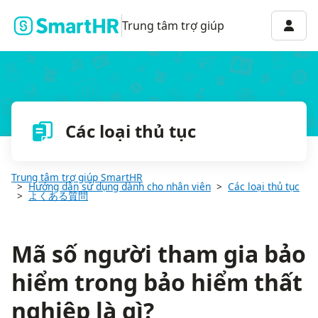
Mã số người tham gia bảo hiểm trong bảo hiểm thất nghiệp là gì
Menu 
Trung tâm trợ giúp
Các loại thủ tục
Trung tâm trợ giúp SmartHR
Hướng dẫn sử dụng dành cho nhân viên
Các loại thủ tục
よくある質問
Mã số người tham gia bảo
hiểm trong bảo hiểm thất
nghiệp là gì?