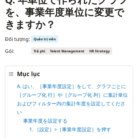
を、事業年度単位に変更で
きますか？
Đối tượng:
Quản trị viên
Gói:
Trả phí
Talent Management
HR Strategy
Mục lục
A. はい、［事業年度設定］をして、グラフごとに
［グループ化 行］や［グループ化 列］に集計単位
およびフィルター内の集計年度を設定してくださ
い
事業年度を設定する
1. ［設定］>［事業年度設定］を押す