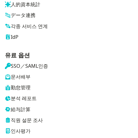
人的資本統計
データ連携
각종 서비스 연계
IdP
유료 옵션
SSO／SAML인증
문서배부
勤怠管理
분석 레포트
給与計算
직원 설문 조사
인사평가