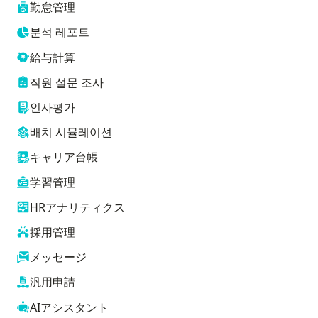
勤怠管理
분석 레포트
給与計算
직원 설문 조사
인사평가
배치 시뮬레이션
キャリア台帳
学習管理
HRアナリティクス
採用管理
メッセージ
汎用申請
AIアシスタント