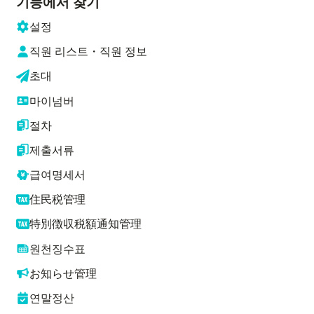
기능에서 찾기
설정
직원 리스트・직원 정보
초대
마이넘버
절차
제출서류
급여명세서
住民税管理
特別徴収税額通知管理
원천징수표
お知らせ管理
연말정산