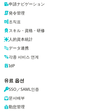
申請ナビゲーション
発令管理
조직표
スキル・資格・研修
人的資本統計
データ連携
각종 서비스 연계
IdP
유료 옵션
SSO／SAML인증
문서배부
勤怠管理