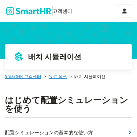
계정 
고객센터
배치 시뮬레이션
SmartHR 고객센터
유료 옵션
배치 시뮬레이션
はじめて配置シミュレーション
を使う
配置シミュレーションの基本的な使い方