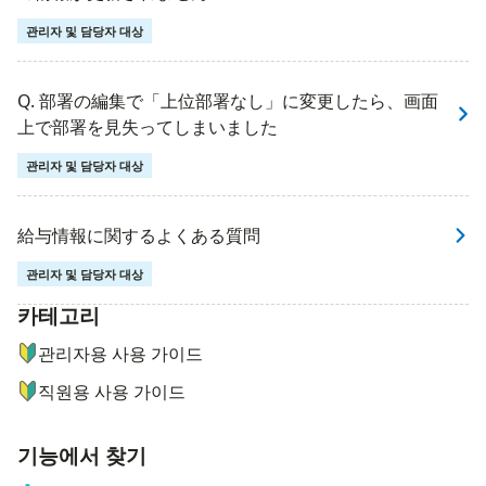
관리자 및 담당자 대상
Q. 部署の編集で「上位部署なし」に変更したら、画面
上で部署を見失ってしまいました
관리자 및 담당자 대상
給与情報に関するよくある質問
관리자 및 담당자 대상
카테고리
ナビゲーションメニュー
관리자용 사용 가이드
직원용 사용 가이드
기능에서 찾기