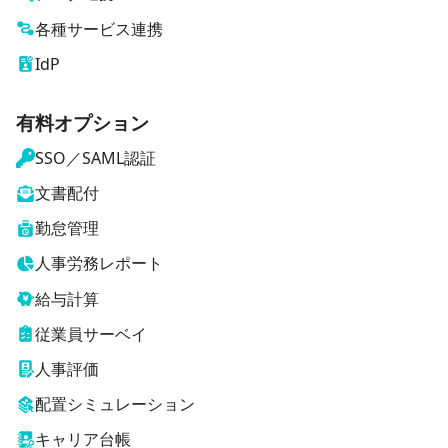
各種サービス連携
IdP
有料オプション
SSO／SAML認証
文書配付
勤怠管理
人事労務レポート
給与計算
従業員サーベイ
人事評価
配置シミュレーション
キャリア台帳