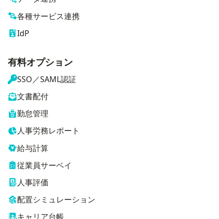
各種サービス連携
IdP
有料オプション
SSO／SAML認証
文書配付
勤怠管理
人事労務レポート
給与計算
従業員サーベイ
人事評価
配置シミュレーション
キャリア台帳