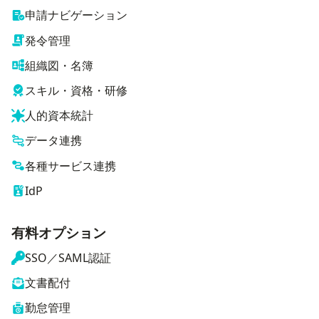
申請ナビゲーション
発令管理
組織図・名簿
スキル・資格・研修
人的資本統計
データ連携
各種サービス連携
IdP
有料オプション
SSO／SAML認証
文書配付
勤怠管理