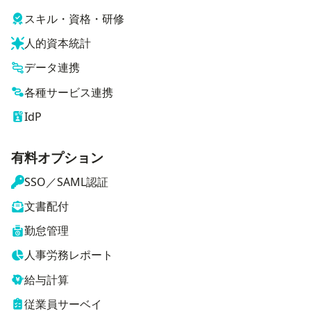
スキル・資格・研修
人的資本統計
データ連携
各種サービス連携
IdP
有料オプション
SSO／SAML認証
文書配付
勤怠管理
人事労務レポート
給与計算
従業員サーベイ