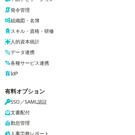
発令管理
組織図・名簿
スキル・資格・研修
人的資本統計
データ連携
各種サービス連携
IdP
有料オプション
SSO／SAML認証
文書配付
勤怠管理
人事労務レポート