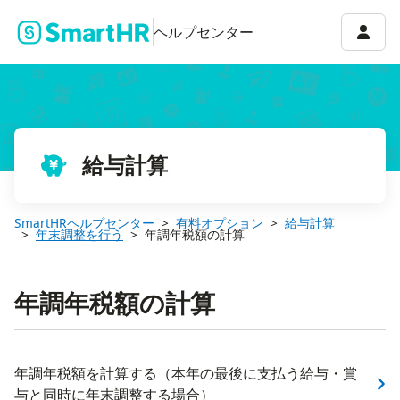
アカウ
ヘルプセンター
給与計算
SmartHRヘルプセンター
有料オプション
給与計算
年末調整を行う
年調年税額の計算
年調年税額の計算
年調年税額を計算する（本年の最後に支払う給与・賞
与と同時に年末調整する場合）