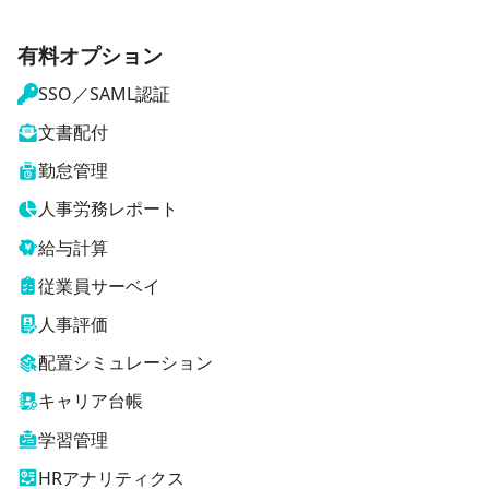
有料オプション
SSO／SAML認証
文書配付
勤怠管理
人事労務レポート
給与計算
従業員サーベイ
人事評価
配置シミュレーション
キャリア台帳
学習管理
HRアナリティクス