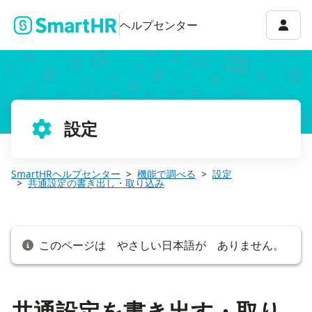
共通設定を書き出す・取り込む
アカウ
ヘルプセンター
設定
SmartHRヘルプセンター
機能で調べる
設定
共通設定の書き出し・取り込み
このページは やさしい日本語が ありません。
共通設定を書き出す・取り