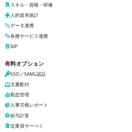
スキル・資格・研修
人的資本統計
データ連携
各種サービス連携
IdP
有料オプション
SSO／SAML認証
文書配付
勤怠管理
人事労務レポート
給与計算
従業員サーベイ