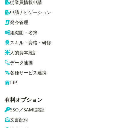
従業員情報申請
申請ナビゲーション
発令管理
組織図・名簿
スキル・資格・研修
人的資本統計
データ連携
各種サービス連携
IdP
有料オプション
SSO／SAML認証
文書配付