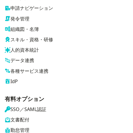
申請ナビゲーション
発令管理
組織図・名簿
スキル・資格・研修
人的資本統計
データ連携
各種サービス連携
IdP
有料オプション
SSO／SAML認証
文書配付
勤怠管理