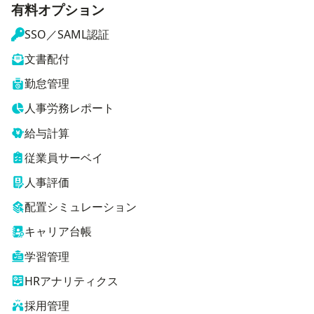
有料オプション
SSO／SAML認証
文書配付
勤怠管理
人事労務レポート
給与計算
従業員サーベイ
人事評価
配置シミュレーション
キャリア台帳
学習管理
HRアナリティクス
採用管理