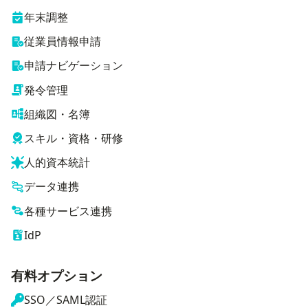
年末調整
従業員情報申請
申請ナビゲーション
発令管理
組織図・名簿
スキル・資格・研修
人的資本統計
データ連携
各種サービス連携
IdP
有料オプション
SSO／SAML認証