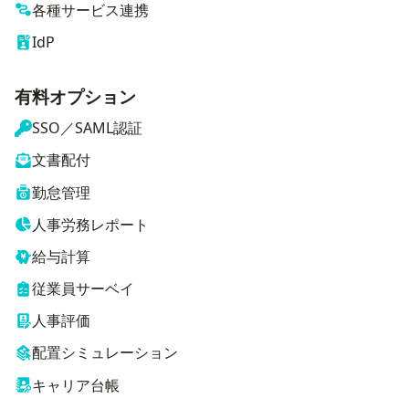
各種サービス連携
IdP
有料オプション
SSO／SAML認証
文書配付
勤怠管理
人事労務レポート
給与計算
従業員サーベイ
人事評価
配置シミュレーション
キャリア台帳