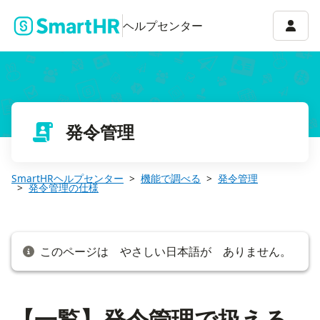
【一覧】発令管理で扱える従業員情報の項目
アカウ
ヘルプセンター
発令管理
SmartHRヘルプセンター
機能で調べる
発令管理
発令管理の仕様
このページは やさしい日本語が ありません。
【一覧】発令管理で扱える