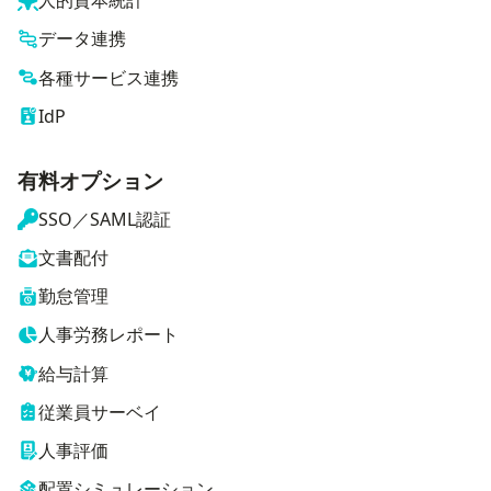
人的資本統計
データ連携
各種サービス連携
IdP
有料オプション
SSO／SAML認証
文書配付
勤怠管理
人事労務レポート
給与計算
従業員サーベイ
人事評価
配置シミュレーション